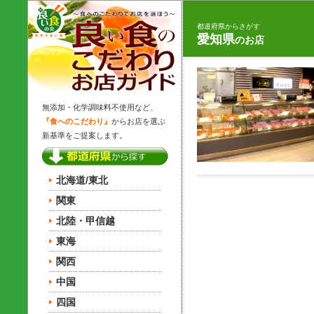
都道府県からさがす
愛知県
のお店
無添加・化学調味料不使用など、
『食へのこだわり』
からお店を選ぶ
新基準をご提案します。
北海道/東北
関東
北陸・甲信越
東海
関西
中国
四国